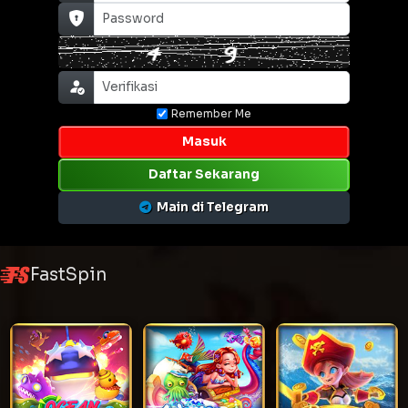
Remember Me
Masuk
Daftar Sekarang
Main di Telegram
FastSpin