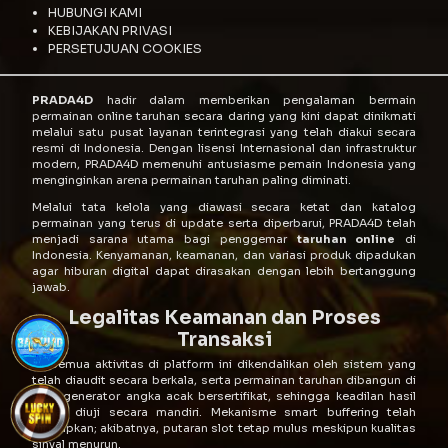
HUBUNGI KAMI
KEBIJAKAN PRIVASI
PERSETUJUAN COOKIES
PRADA4D
hadir dalam memberikan pengalaman bermain
permainan online taruhan secara daring yang kini dapat dinikmati
melalui satu pusat layanan terintegrasi yang telah diakui secara
resmi di Indonesia. Dengan lisensi Internasional dan infrastruktur
modern, PRADA4D memenuhi antusiasme pemain Indonesia yang
menginginkan arena permainan taruhan paling diminati.
Melalui tata kelola yang diawasi secara ketat dan katalog
permainan yang terus di update serta diperbarui, PRADA4D telah
menjadi sarana utama bagi penggemar
taruhan online
di
Indonesia. Kenyamanan, keamanan, dan variasi produk dipadukan
agar hiburan digital dapat dirasakan dengan lebih bertanggung
jawab.
Legalitas Keamanan dan Proses
Transaksi
Semua aktivitas di platform ini dikendalikan oleh sistem yang
telah diaudit secara berkala, serta permainan taruhan dibangun di
atas generator angka acak bersertifikat, sehingga keadilan hasil
dapat diuji secara mandiri. Mekanisme smart buffering telah
diterapkan; akibatnya, putaran slot tetap mulus meskipun kualitas
sinyal menurun.