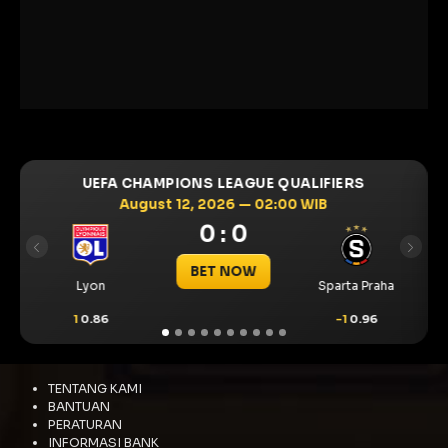
ALIFIERS
UEFA CHAMPIONS LEAGUE QUALIF
0 WIB
August 12, 2026 — 01:30 WIB
0 : 0
Previous
Next
BET NOW
Sparta Praha
SK Sturm Graz
Fe
-1
0.96
-0.5
0.95
TENTANG KAMI
BANTUAN
PERATURAN
INFORMASI BANK